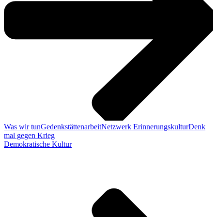
Was wir tun
Gedenkstättenarbeit
Netzwerk Erinnerungskultur
Denk
mal gegen Krieg
Demokratische Kultur